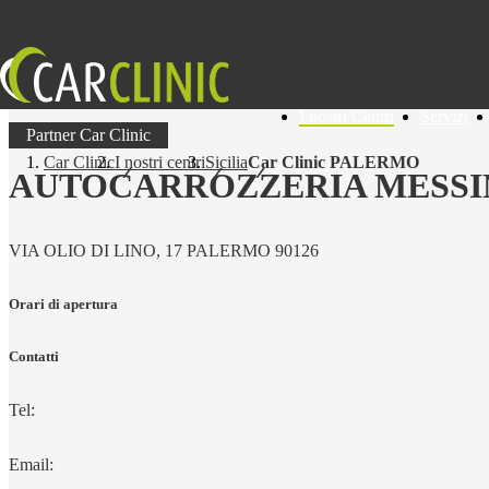
I nostri Centri
Servizi
Partner Car Clinic
Car Clinic
I nostri centri
Sicilia
Car Clinic PALERMO
AUTOCARROZZERIA MESSI
VIA OLIO DI LINO, 17 PALERMO 90126
Orari di apertura
Contatti
Tel:
Email: