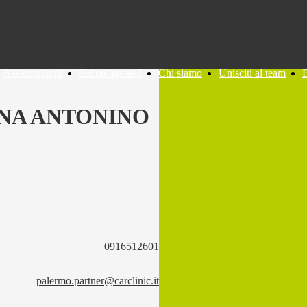
Assicurazioni
Sei un agente?
Chi siamo
Unisciti al team
NA ANTONINO
0916512601
palermo.partner@carclinic.it