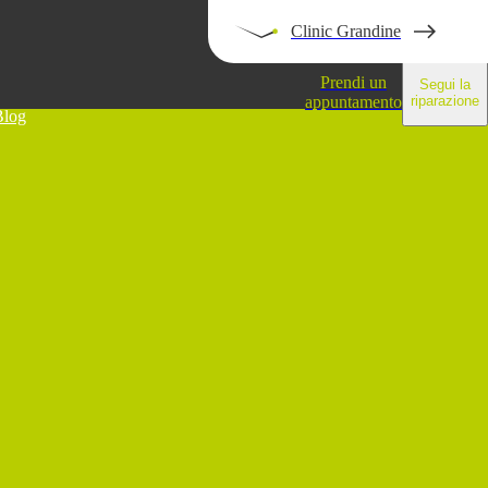
Clinic Grandine
Prendi un
Segui la
appuntamento
riparazione
Blog