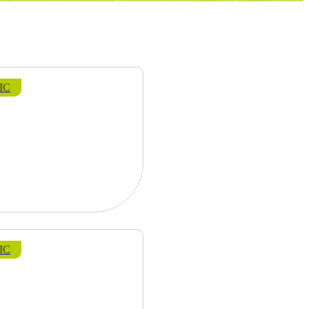
IC
IC