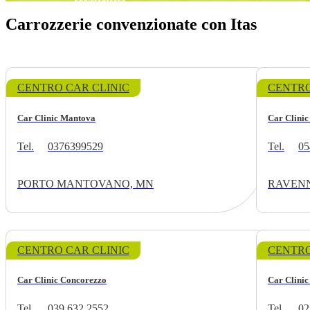
Carrozzerie convenzionate con Itas
CENTRO CAR CLINIC
CENTRO
Car Clinic Mantova
Car Clini
Tel.
0376399529
Tel.
05
PORTO MANTOVANO, MN
RAVENN
CENTRO CAR CLINIC
CENTRO
Car Clinic Concorezzo
Car Clini
Tel.
039 632 2552
Tel.
02