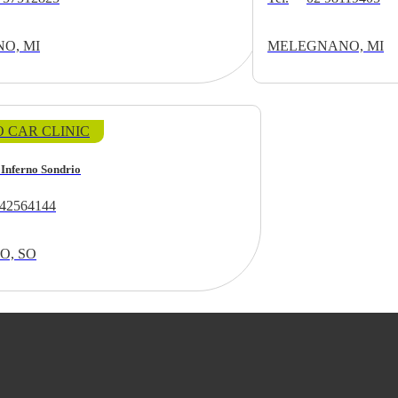
O, MI
MELEGNANO, MI
 CAR CLINIC
 Inferno Sondrio
42564144
O, SO