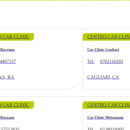
 CAR CLINIC
CENTRO CAR CLIN
c Ravenna
Car Clinic Cagliari
4467337
Tel.
0702110203
A, RA
CAGLIARI, CA
 CAR CLINIC
CENTRO CAR CLIN
c Rozzano
Car Clinic Melegnano
 57512825
Tel.
02 98119405