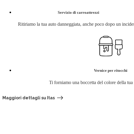
Servizio di carroattrezzi
Ritiriamo la tua auto danneggiata, anche poco dopo un incide
Vernice per ritocchi
Ti forniamo una boccetta del colore della tua
Maggiori dettagli su Itas
Cerca la tua assicurazione
Se non sei s