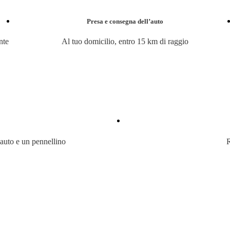
Presa e consegna dell’auto
nte
Al tuo domicilio, entro 15 km di raggio
 auto e un pennellino
R
ulla pagina dedicata alla tua compagnia assicurativa, clicca sul pulsante 