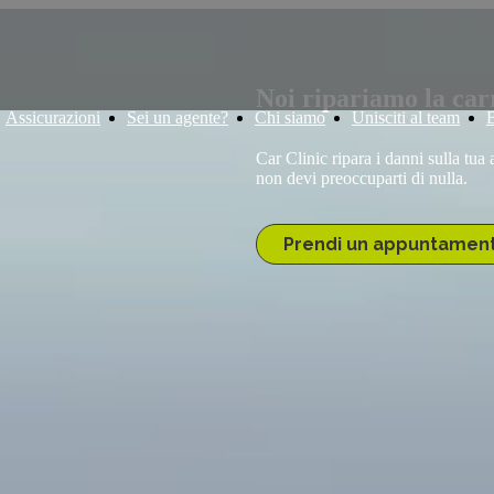
Noi ripariamo la carr
Assicurazioni
Sei un agente?
Chi siamo
Unisciti al team
Car Clinic ripara i danni sulla tua 
non devi preoccuparti di nulla.
Prendi un appuntamen