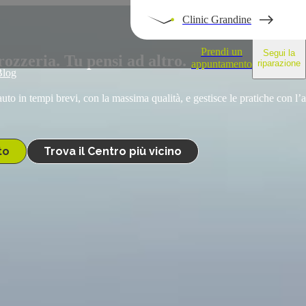
Clinic Grandine
Prendi un
Segui la
ozzeria. Tu pensi ad altro.
appuntamento
riparazione
Blog
auto in tempi brevi, con la massima qualità, e gestisce le pratiche con l’
to
Trova il Centro più vicino