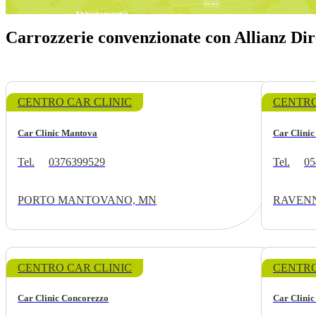
Carrozzerie convenzionate con Allianz Dir
CENTRO CAR CLINIC
CENTRO
Car Clinic Mantova
Car Clini
Tel.
0376399529
Tel.
05
PORTO MANTOVANO, MN
RAVENN
CENTRO CAR CLINIC
CENTRO
Car Clinic Concorezzo
Car Clini