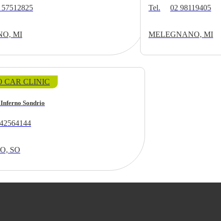
 57512825
Tel.
02 98119405
O, MI
MELEGNANO, MI
 CAR CLINIC
 Inferno Sondrio
42564144
O, SO