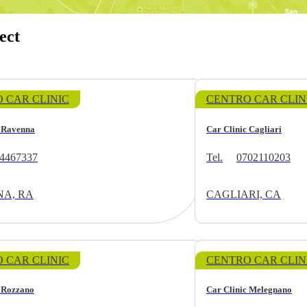
ect
 CAR CLINIC
CENTRO CAR CLIN
c Ravenna
Car Clinic Cagliari
4467337
Tel.
0702110203
A, RA
CAGLIARI, CA
 CAR CLINIC
CENTRO CAR CLIN
c Rozzano
Car Clinic Melegnano