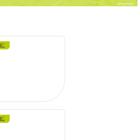
IC
IC