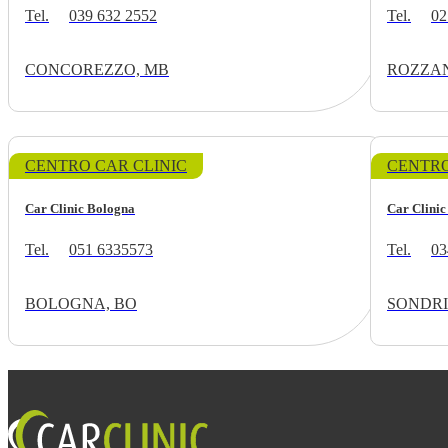
Tel.
039 632 2552
Tel.
02
CONCOREZZO, MB
ROZZAN
CENTRO CAR CLINIC
CENTRO
Car Clinic Bologna
Car Clinic
Tel.
051 6335573
Tel.
03
BOLOGNA, BO
SONDRI