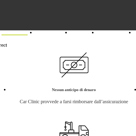
Assicurazioni
Sei un agente?
Chi siamo
Unisciti al team
rect
Nessun anticipo di denaro
Car Clinic provvede a farsi rimborsare dall’assicurazione