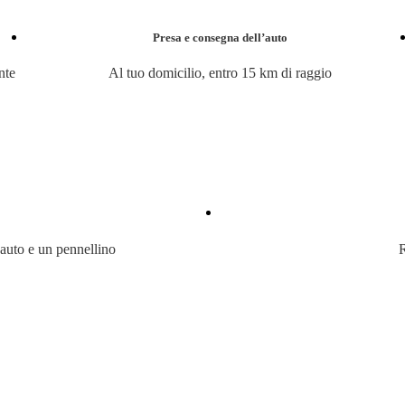
Presa e consegna dell’auto
nte
Al tuo domicilio, entro 15 km di raggio
 auto e un pennellino
R
ulla pagina dedicata alla tua compagnia assicurativa, clicca sul pulsante 