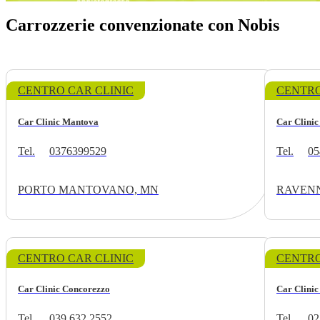
Carrozzerie convenzionate con Nobis
CENTRO CAR CLINIC
CENTRO
Car Clinic Mantova
Car Clini
Tel.
0376399529
Tel.
05
PORTO MANTOVANO, MN
RAVENN
CENTRO CAR CLINIC
CENTRO
Car Clinic Concorezzo
Car Clini
Tel.
039 632 2552
Tel.
02