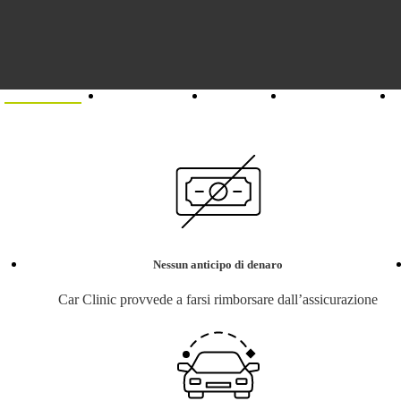
Assicurazioni
Sei un agente?
Chi siamo
Unisciti al team
Nessun anticipo di denaro
Car Clinic provvede a farsi rimborsare dall’assicurazione