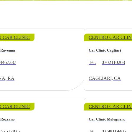
 CAR CLINIC
CENTRO CAR CLIN
c Ravenna
Car Clinic Cagliari
4467337
Tel.
0702110203
A, RA
CAGLIARI, CA
 CAR CLINIC
CENTRO CAR CLIN
c Rozzano
Car Clinic Melegnano
 57512825
Tel.
02 98119405