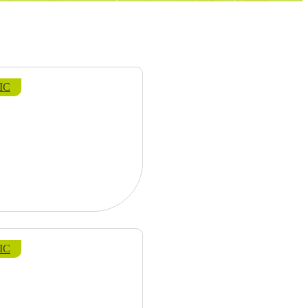
IC
IC