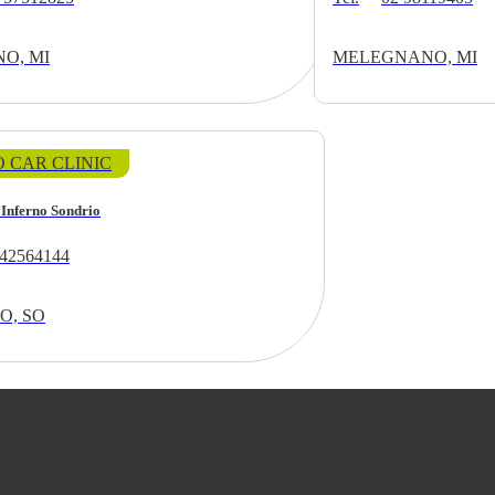
O, MI
MELEGNANO, MI
 CAR CLINIC
 Inferno Sondrio
42564144
O, SO