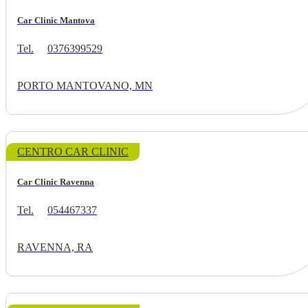
Car Clinic Mantova
Tel.
0376399529
PORTO MANTOVANO, MN
CENTRO CAR CLINIC
Car Clinic Ravenna
Tel.
054467337
RAVENNA, RA