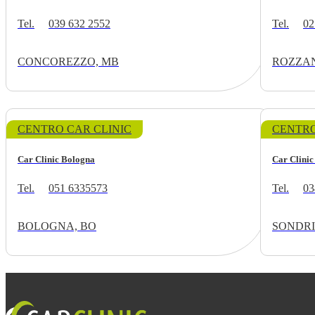
Tel.
039 632 2552
Tel.
02
CONCOREZZO, MB
ROZZAN
CENTRO CAR CLINIC
CENTRO
Car Clinic Bologna
Car Clinic
Tel.
051 6335573
Tel.
03
BOLOGNA, BO
SONDRI