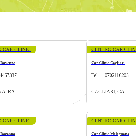
 CAR CLINIC
CENTRO CAR CLIN
c Ravenna
Car Clinic Cagliari
4467337
Tel.
0702110203
A, RA
CAGLIARI, CA
 CAR CLINIC
CENTRO CAR CLIN
c Rozzano
Car Clinic Melegnano