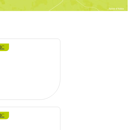
IC
IC