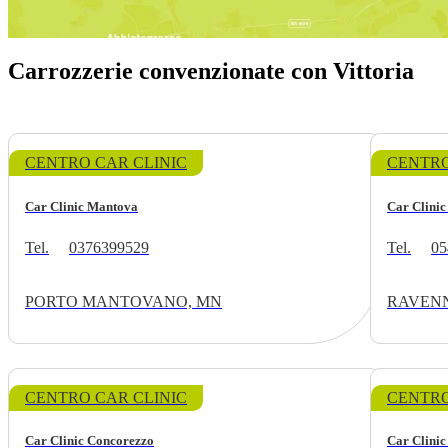
Carrozzerie convenzionate con Vittoria
CENTRO CAR CLINIC
CENTRO
Car Clinic Mantova
Car Clini
Tel.
0376399529
Tel.
05
PORTO MANTOVANO, MN
RAVENN
CENTRO CAR CLINIC
CENTRO
Car Clinic Concorezzo
Car Clini