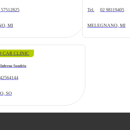
 57512825
Tel.
02 98119405
O, MI
MELEGNANO, MI
 CAR CLINIC
 Inferno Sondrio
42564144
O, SO