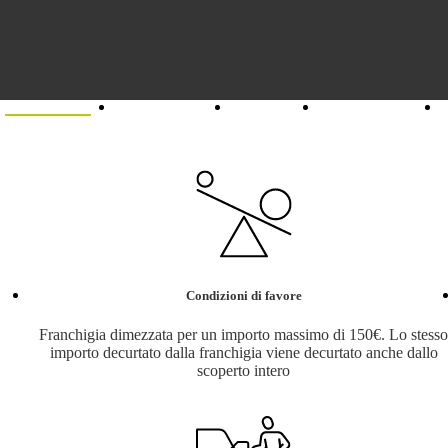
Assicurazioni
Sei un agente?
Chi siamo
Unisciti al team
Condizioni di favore
Franchigia dimezzata per un importo massimo di 150€. Lo stess
importo decurtato dalla franchigia viene decurtato anche dallo
scoperto intero