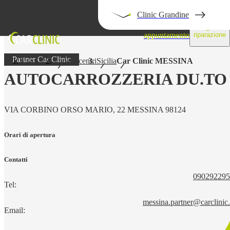
Clinic Grandine
Prendi un
Segui la
appuntamento
riparazione
Partner Car Clinic
Car Clinic
I nostri centri
Sicilia
Car Clinic MESSINA
AUTOCARROZZERIA DU.TO
VIA CORBINO ORSO MARIO, 22 MESSINA 98124
Orari di apertura
Contatti
090292295
Tel:
messina.partner@carclinic.
Email: