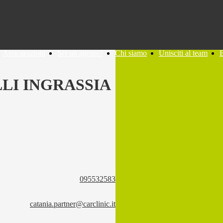
Assicurazioni
Sei un agente?
Chi siamo
Unisciti al team
LI INGRASSIA
095532583
catania.partner@carclinic.it