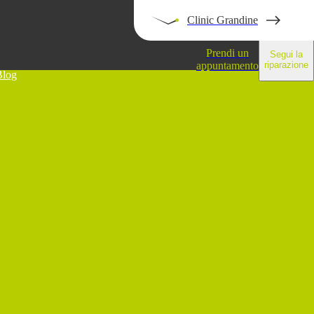
Clinic Grandine
Prendi un
Segui la
appuntamento
riparazione
Blog