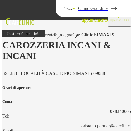
Clinic Grandine
Prendi un
Segui la
appuntamento
riparazione
Partner Car Clinic
Car Clinic
I nostri centri
Sardegna
Car Clinic SIMAXIS
CAROZZERIA INCANI &
INCANI
SS. 388 - LOCALITÀ CASU E PIO SIMAXIS 09088
Orari di apertura
Contatti
078340605
Tel:
oristano.partner@carclinic.
Email: