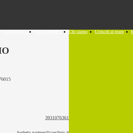
Assicurazioni
Sei un agente?
Chi siamo
Unisciti al team
IO
76015
3931076361
barletta.partner@carclinic.it