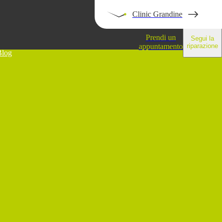
Clinic Grandine
Prendi un
Segui la
appuntamento
riparazione
Blog