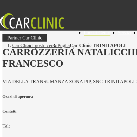
I nostri Centri
Servizi
Partner Car Clinic
Car Clinic
I nostri centri
Puglia
Car Clinic TRINITAPOLI
CARROZZERIA NATALICCH
FRANCESCO
VIA DELLA TRANSUMANZA ZONA PIP, SNC TRINITAPOLI 
Orari di apertura
Contatti
Tel: