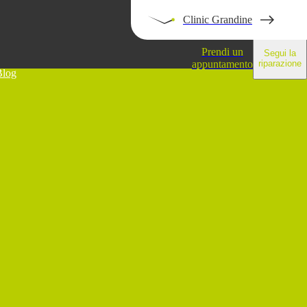
Clinic Grandine
Prendi un
Segui la
appuntamento
riparazione
Blog