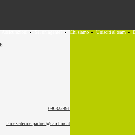
Assicurazioni
Sei un agente?
Chi siamo
Unisciti al team
E
096822991
lameziaterme.partner@carclinic.it