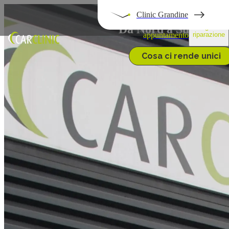
Clinic Grandine
Prendi un
Da Nord a Sud, siamo 
Segui la
appuntamento
riparazione
Cosa ci rende unici