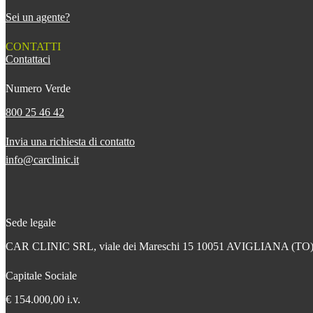
Sei un agente?
CONTATTI
Contattaci
Numero Verde
800 25 46 42
Invia una richiesta di contatto
info@carclinic.it
Sede legale
CAR CLINIC SRL, viale dei Mareschi 15 10051 AVIGLIANA (TO
Capitale Sociale
€ 154.000,00 i.v.